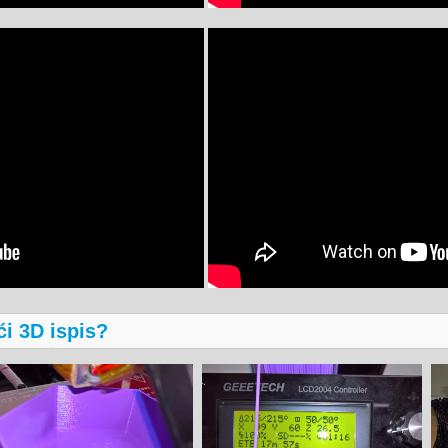
ći 3D ispis?