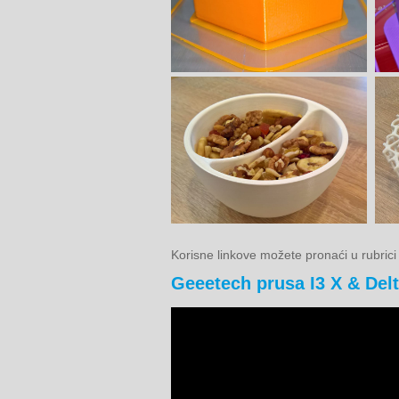
Korisne linkove možete pronaći u rubric
Geeetech prusa I3 X & Del