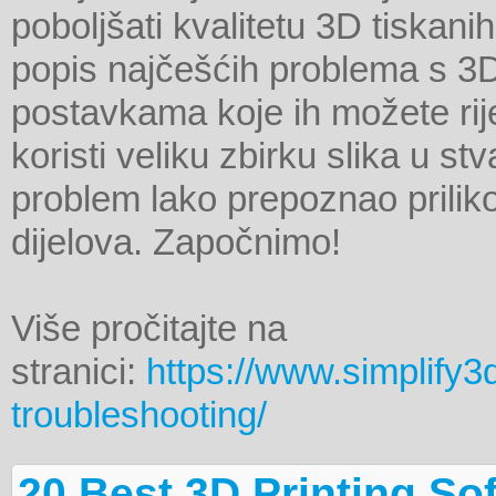
poboljšati kvalitetu 3D tiskani
popis najčešćih problema s 3D
postavkama koje ih možete rije
koristi veliku zbirku slika u s
problem lako prepoznao prilikom
dijelova. Započnimo!
Više pročitajte na
stranici:
https://www.simplify3d
troubleshooting/
20 Best 3D Printing Sof