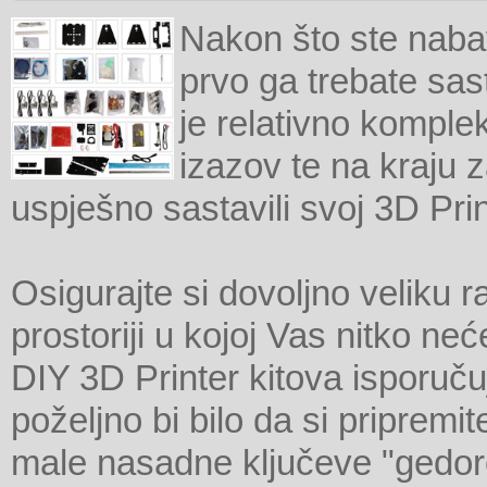
Nakon što ste nabavi
prvo ga trebate sas
je relativno komple
izazov te na kraju 
uspješno sastavili svoj 3D Print
Osigurajte si dovoljno veliku ra
prostoriji u kojoj Vas nitko n
DIY 3D Printer kitova isporuču
poželjno bi bilo da si pripremit
male nasadne ključeve "gedore