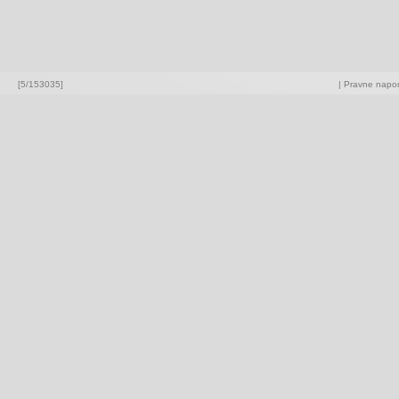
[5/153035]
|
Pravne napome