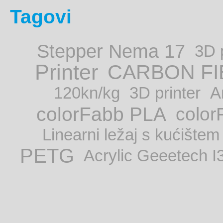
Tagovi
Stepper Nema 17
3D 
Printer
CARBON FI
120kn/kg
3D printer
A
colorFabb PLA
colo
Linearni ležaj s kućište
PETG
Acrylic Geeetech I