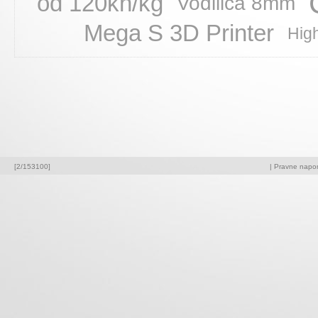
od 120kn/kg
Vodilica 8mm
Mega S 3D Printer
Hig
[2/153100]
|
Pravne napome