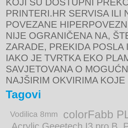
KOJI SU DOSTUPNI PREK
PRINTERI.HR SERVISA IL
POVEZANE HIPERPOVEZNI
NIJE OGRANIČENA NA, ŠT
ZARADE, PREKIDA POSLA 
IAKO JE TVRTKA EKO PLAM
SAVJETOVANA O MOGUĆNO
NAJŠIRIM OKVIRIMA KOJE
Tagovi
colorFabb P
Vodilica 8mm
Acrylic Geeetech I3 pro B
P