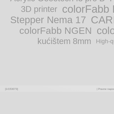
colorFabb
3D printer
CAR
Stepper Nema 17
col
colorFabb NGEN
kućištem 8mm
High-q
[1/153073]
|
Pravne napome